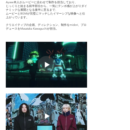
Ayase本人がムービーに合わせて制作を担当しており、
じっくりと始まる前半部分から、一気にテンポ感が上がりダイ
ナミックな展開となる後半に至るまで、
ムービーとBGMが完璧にマッチしたイマーシブな映像へと仕
上がっています。
クリエイティブの企画、ディレクション、制作をmidori、プロ
デュースをMasataka Kawaguchiが担当。