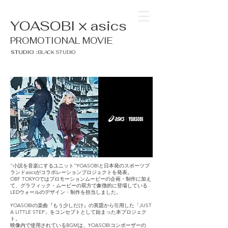
YOASOBI × asics
PROMOTIONAL MOVIE
STUDIO：
BLACK STUDIO
”小説を音楽にするユニット”YOASOBIと日本発のスポーツブ
ランドasicsがコラボレーションプロジェクトを発表。
OBF TOKYOではプロモーションムービーの企画・制作に加え
て、グラフィック・ムービーの双方で象徴的に登場している
LEDウォールのデザイン・制作を担当しました。
YOASOBIの楽曲『もう少しだけ』の英題から引用した「JUST
A LITTLE STEP」をコンセプトとして始まった本プロジェク
ト。
映像内で使用されているBGMは、YOASOBIコンポーザーの