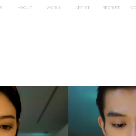
E
ABOUT
WORKS
ARTIST
RECRUIT
CO