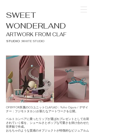
SWEET
WONDERLAND
ARTWORK FROM CLAF
STUDIO：
WHITE STUDIO
OFBYFOR所属のCGユニットCLAF(AD：Yuho Ogura / デザイ
ナー：フジモトタカシ)が新たなアートワークを公開。
ベルトコンベアに乗ったリップが運ばれプレゼントとして出荷
されていく様を、シュールさとポップな可愛さを掛け合わせた
世界観で作成。
おもちゃのような質感のオブジェクトが特徴的なビジュアルム