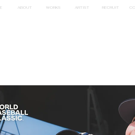
E
ABOUT
WORKS
ARTIST
RECRUIT
CO