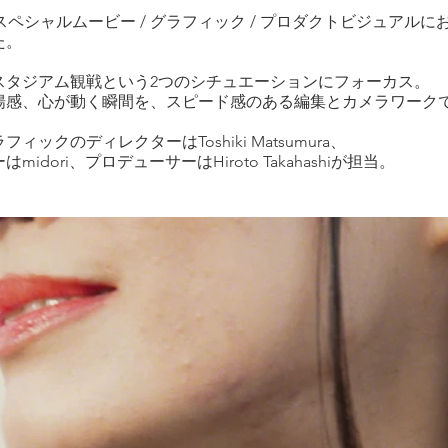
ではスペシャルムービー / グラフィック / プロダクトビジュア
た。
スタジアム観戦という2つのシチュエーションにフォーカス。
揚感、心が動く瞬間を、スピード感のある編集とカメラワーク
クのディレクターはToshiki Matsumura、
ori、プロデューサーはHiroto Takahashiが担当。