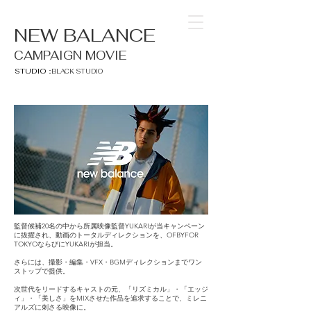
NEW BALANCE
CAMPAIGN MOVIE
STUDIO：
BLACK STUDIO
監督候補20名の中から所属映像監督YUKARIが当キャンペーン
に抜擢され、動画のトータルディレクションを、OFBYFOR
TOKYOならびにYUKARIが担当。
さらには、撮影・編集​・VFX・BGMディレクションまでワン
ストップで提供。
次世代をリードするキャストの元、「リズミカル」・「エッジ
ィ」・「美しさ」をMIXさせた作品を追求することで、ミレニ
アルズに刺さる映像に。