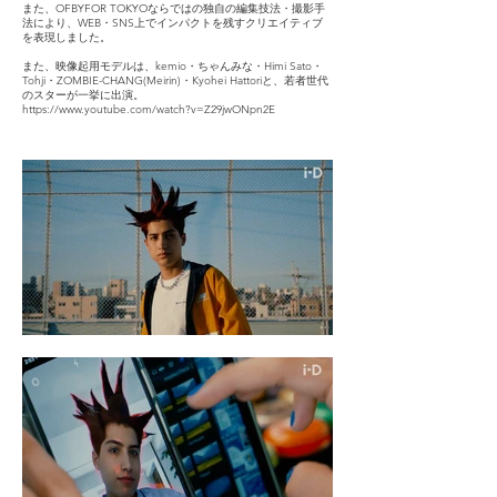
また、OFBYFOR TOKYOならではの独自の編集技法・撮影手
法により、WEB・SNS上でインパクトを残すクリエイティブ
を表現しました。
また、映像起用モデルは、kemio・ちゃんみな・Himi Sato・
Tohji・ZOMBIE-CHANG(Meirin)・Kyohei Hattoriと、若者世代
のスターが一挙に出演。
https://www.youtube.com/watch?v=Z29jwONpn2E