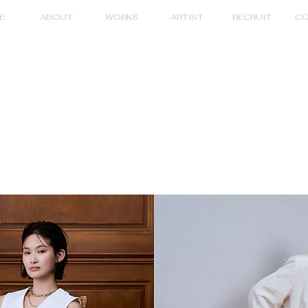
E
ABOUT
WORKS
ARTIST
RECRUIT
CO