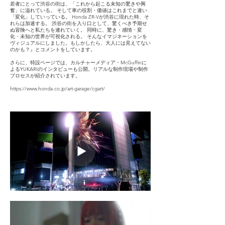
若者にとって渋谷の街は、「これから起こる未知の驚きや興
奮」に溢れている。 そして車の役割・価値はこれまでと違い
「変化」していっている。 Honda ZR-Vが渋谷に現れた時、そ
れらは加速する。 渋谷の街を入り口として、驚くべき予期せ
ぬ冒険へと私たちを連れていく。 同時に、驚き・感情・変
化・未知の世界が可視化される。 そんなイマジネーションを
ヴィジュアルにしました。もしかしたら、大人には見えてない
のかも？』とコメントをしています。
さらに、特設ページでは、カルチャーメディア・McGuffinに
よるYUKARIのインタビューも公開。リアルな制作現場や制作
プロセスが紹介されています。
https://www.honda.co.jp/art-garage/cgart/