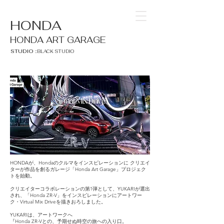
HONDA
HONDA ART GARAGE
STUDIO：
BLACK STUDIO
HONDAが、Hondaのクルマをインスピレーションに クリエイ
ターが作品を創るガレージ「Honda Art Garage」プロジェク
トを始動。
クリエイターコラボレーションの第1弾として、YUKARIが選出
され、「Honda ZR-V」をインスピレーションにアートワー
ク・Virtual Mix Driveを描きおろしました。
YUKARIは、アートワークへ
『Honda ZR-Vとの、予期せぬ時空の旅への入り口。