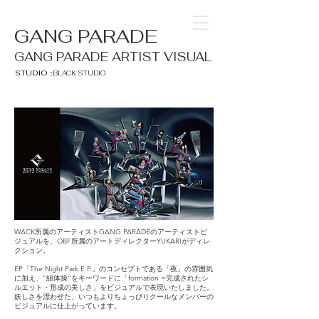
GANG PARADE
GANG PARADE ARTIST VISUAL
STUDIO：
BLACK STUDIO
WACK所属のアーティストGANG PARADEのアーティストビ
ジュアルを、OBF所属のアートディレクターYUKARIがディレ
クション。
EP「The Night Park E.P.」のコンセプトである「夜」の雰囲気
に加え、“組体操”をキーワードに「formation =完成されたシ
ルエット・形成の美しさ」をビジュアルで表現いたしました。
妖しさを漂わせた、いつもよりちょっぴりクールなメンバーの
ビジュアルに仕上がっています。