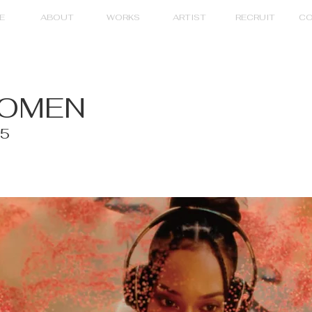
E
ABOUT
WORKS
ARTIST
RECRUIT
CO
WOMEN
.5