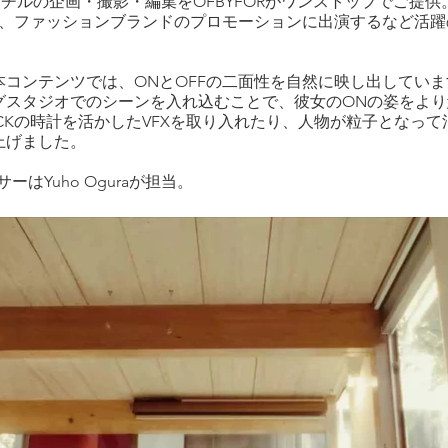
チルの企画・撮影・編集をOFBYFORがワンストップでご提供
、ファッションブランドのプロモーションに出演するなど活躍
コンテンツでは、ONとOFFの二面性を自然に映し出していま
グスタジオでのシーンを入れ込むことで、彼女のONの姿をよ
OCKの時計を活かしたVFXを取り入れたり、人物が粒子となっ
上げました。
ーはYuho Oguraが担当。