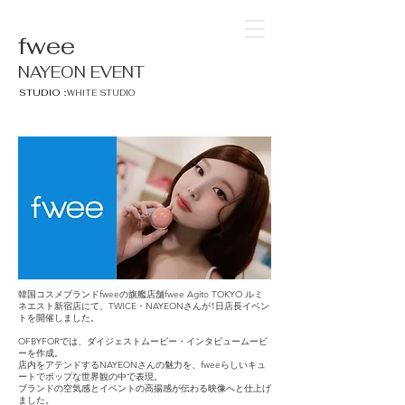
fwee
NAYEON EVENT
STUDIO：
WHITE STUDIO
韓国コスメブランドfweeの旗艦店舗fwee Agito TOKYO ルミ
ネエスト新宿店にて、TWICE・NAYEONさんが1日店長イベン
トを開催しました。
OFBYFORでは、ダイジェストムービー・インタビュームービ
ーを作成。
店内をアテンドするNAYEONさんの魅力を、fweeらしいキュ
ートでポップな世界観の中で表現。
ブランドの空気感とイベントの高揚感が伝わる映像へと仕上げ
ました。