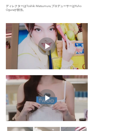
ディレクターはToshiki Matsumura,プロデューサーはYuho
Oguraが担当。