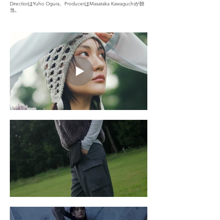
DirectiorはYuho Ogura、ProducerはMasataka Kawaguchiが担
当。