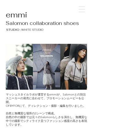
emmi
Salomon collaboration shoes
STUDIO：
WHITE STUDIO
マッシュスタイルラボが運営するemmiが、Salomonとの別注
スニーカーの発売に合わせて、プロモーションムービーを公
開。
OFBYFORにて、ディレクション・撮影・編集を行いました。
自然と無機質な場所の2シーンで構成。
自然の中の撮影では元々のSalomonらしさを演出し、無機質な
中での撮影でシティライク且つファッション感度の高さを表現
しています。