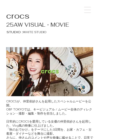
crocs
25AW VISUAL・MOVIE
STUDIO：
WHITE STUDIO
CROCSが、仲里依紗さんを起用したスペシャルムービーを公
開。
OBF TOKYOでは、キービジュアル / ムービー全体のディレク
ション・撮影・編集・制作を担当しました。
日常的にCROCSを愛用している女優の仲里依紗さんを起用し
た、Vlog風の映像に仕上げました。
「秋のおでかけ」をテーマにした3日間を、お家・カフェ・古
着屋・ダイナーなどを舞台に撮影。
さらに、仲さんのコメントや声を映像に載せることで、日常で