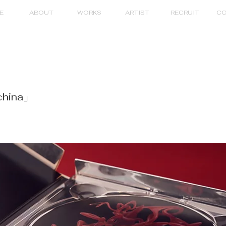
E
ABOUT
WORKS
ARTIST
RECRUIT
CO
china」