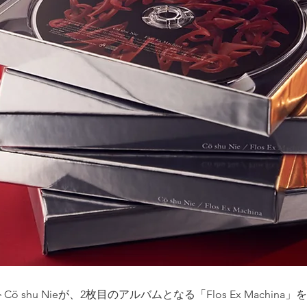
ö shu Nieが、2枚目のアルバムとなる「Flos Ex Machina