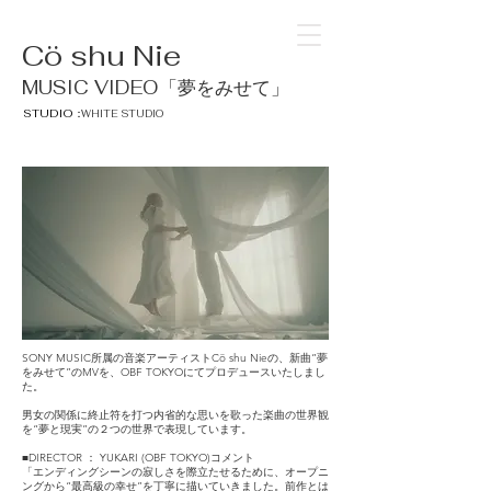
Cö shu Nie
MUSIC VIDEO「夢をみせて」
STUDIO：
WHITE STUDIO
SONY MUSIC所属の音楽アーティストCö shu Nieの、新曲”夢
をみせて”のMVを、OBF TOKYOにてプロデュースいたしまし
た。
男女の関係に終止符を打つ内省的な思いを歌った楽曲の世界観
を“夢と現実”の２つの世界で表現しています。
■DIRECTOR ： YUKARI (OBF TOKYO)コメント
「エンディングシーンの寂しさを際立たせるために、オープニ
ングから“最高級の幸せ”を丁寧に描いていきました。前作とは