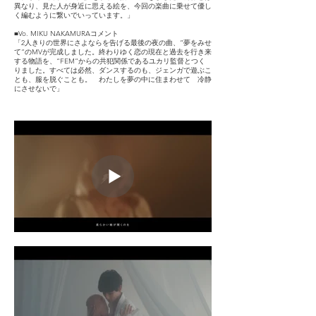
異なり、見た人が身近に思える絵を、今回の楽曲に乗せて優し
く編むように繋いでいっています。」
■Vo. MIKU NAKAMURAコメント
「2人きりの世界にさよならを告げる最後の夜の曲、“夢をみせ
て”のMVが完成しました。終わりゆく恋の現在と過去を行き来
する物語を、“FEM”からの共犯関係であるユカリ監督とつく
りました。すべては必然、ダンスするのも、ジェンガで遊ぶこ
とも、服を脱ぐことも。 わたしを夢の中に住まわせて 冷静
にさせないで」