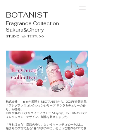
BOTANIST
Fragrance Collection
Sakura&Cherry
STUDIO：
WHITE STUDIO
株式会社Ｉ−ｎｅが展開するBOTANISTから、2025年春限定品
「フレグランスコレクションシリーズ サクラ＆チェリーの⾹
り」が発売。
OBF所属のCGクリエイティブチームLirycが、KV・KMのCGデ
ィレクション、デザイン、制作を担当しました。
「それはまだ、空想の香り」というキャッチコピーを元に、
始まりの季節である”春”の夢の中にいるような世界をCGで表