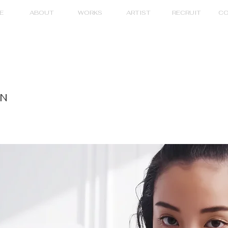
E
ABOUT
WORKS
ARTIST
RECRUIT
CO
ON