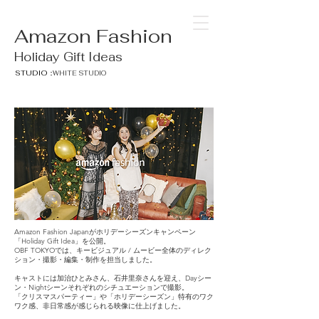
Amazon Fashion
Holiday Gift Ideas
STUDIO：
WHITE STUDIO
Amazon Fashion Japanがホリデーシーズンキャンペーン
「Holiday Gift Idea」を公開。
OBF TOKYOでは、キービジュアル / ムービー全体のディレク
ション・撮影・編集・制作を担当しました。
キャストには加治ひとみさん、石井里奈さんを迎え、Dayシー
ン・Nightシーンそれぞれのシチュエーションで撮影。
「クリスマスパーティー」や「ホリデーシーズン」特有のワク
ワク感、非日常感が感じられる映像に仕上げました。