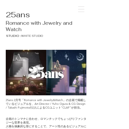
25ans
Romance with Jewelry and
Watch
STUDIO：
WHITE STUDIO
25ans 2月号「Romance with Jewelry&Watch」の企画で掲載し
ているビジュアルを、Art Director / Yuho Ogura & CG Design
/ Takashi Fujimotoの2人によるCGユニット”CLAF”が担当。
企画のトンマナに合わせ、ロマンチックでちょっぴりファンタ
ジーな世界を表現。
人物を抽象的な形にすることで、アート性のあるビジュアルに